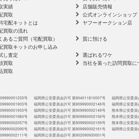
取実績
店舗販売情報
配買取
公式オンラインショップ
料宅配キットとは
ヤフーオークション店
配買取の流れ
くあるご質問（宅配買取）
質に預ける
配買取キットのお申し込み
試し査定
選ばれるワケ
頭買取
当社を装った訪問買取に
品買取
990001233号
福岡県公安委員会許可 第904011810007号
福岡県公安委員会許
990001903号
福岡県公安委員会許可 第909990002146号
福岡県公安委員会許
990001933号
福岡県公安委員会許可 第909990002149号
熊本県公安委員会許
990001983号
福岡県公安委員会許可 第909990002156号
熊本県公安委員会許
990002057号
福岡県公安委員会許可 第909990002159号
熊本県公安委員会許
990002095号
福岡県公安委員会許可 第909990002161号
福岡県公安委員会許
990002111号
福岡県公安委員会許可 第902090930001号