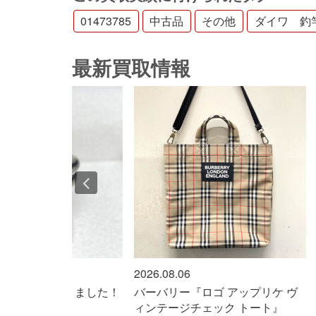
01473785
中古品
その他
ダイワ 釣竿 
最新買取情報
2026.08.06
202
輪』買取りました！
バーバリー『ロゴ アップリケ ヴ
コ
ィンテージチェック トート』
た