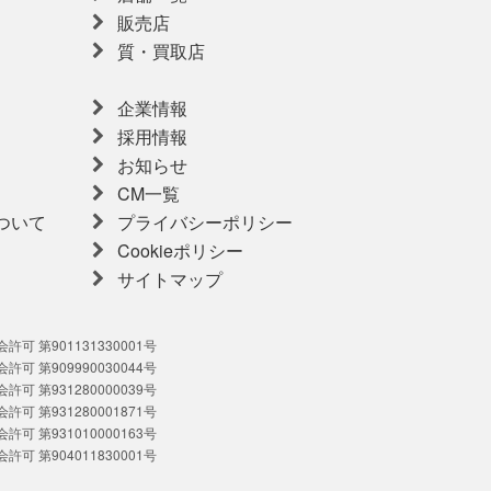
販売店
質・買取店
企業情報
採用情報
お知らせ
CM一覧
ついて
プライバシーポリシー
Cookieポリシー
サイトマップ
可 第901131330001号
可 第909990030044号
可 第931280000039号
可 第931280001871号
可 第931010000163号
可 第904011830001号