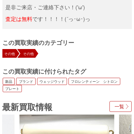
是非ご来店・ご連絡下さい！('ω')
査定は無料
です！！！！(´っ･ω･)っ
この買取実績のカテゴリー
その他
その他
この買取実績に付けられたタグ
新品
ブランド
ウェッジウッド
フロレンティーン シトロン
プレート
最新買取情報
一覧