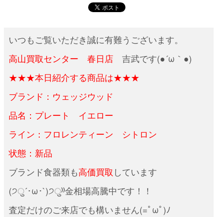
いつもご覧いただき誠に有難うございます。
高山買取センター 春日店
吉武です(●´ω｀●)
★★★本日紹介する商品は★★★
ブランド：ウェッジウッド
品名：プレート イエロー
ライン：フロレンティーン シトロン
状態：新品
ブランド食器類も
高価買取
しています
(੭ु´･ω･`)੭ु⁾⁾金相場高騰中です！！
査定だけのご来店でも構いません(=ﾟωﾟ)ﾉ