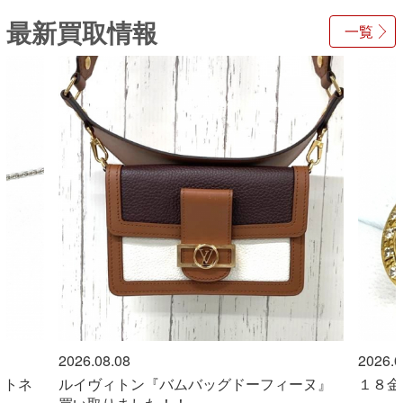
最新買取情報
一覧
2026.08.08
2026.0
ントネ
ルイヴィトン『バムバッグドーフィーヌ』
１８金