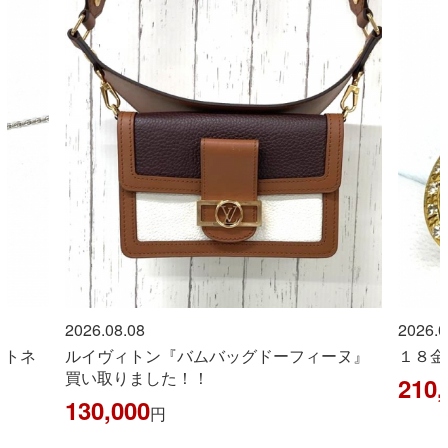
2026.08.08
2026.0
ントネ
ルイヴィトン『バムバッグドーフィーヌ』
１８金
買い取りました！！
210,
130,000
円