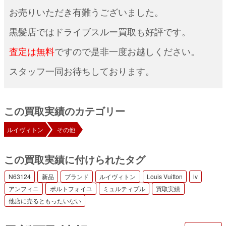
お売りいただき有難うございました。
黒髪店ではドライブスルー買取も好評です。
査定は無料
ですので是非一度お越しください。
スタッフ一同お待ちしております。
この買取実績のカテゴリー
ルイヴィトン
その他
この買取実績に付けられたタグ
N63124
新品
ブランド
ルイヴィトン
Louis Vuitton
lv
アンフィニ
ポルトフォイユ
ミュルティプル
買取実績
他店に売るともったいない