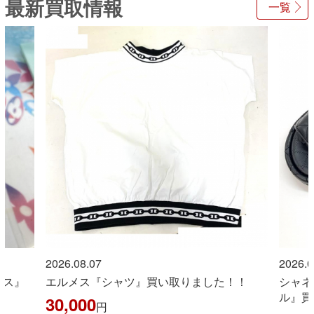
最新買取情報
一覧
2026.08.07
2026.0
イス』
エルメス『シャツ』買い取りました！！
シャネ
ル』買
30,000
円