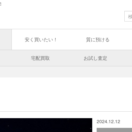
売
安く買いたい！
質に預ける
宅配買取
お試し査定
2024.12.12