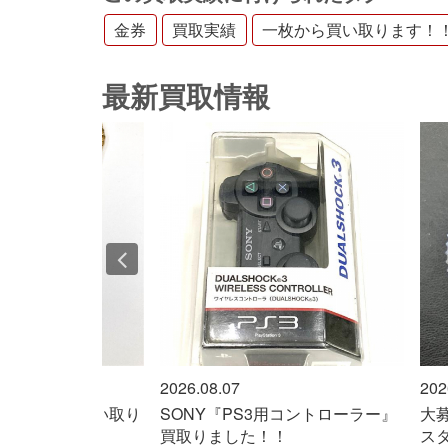
金券
買取実績
一枚から買い取ります！
最新買取情報
2026.08.07
2026
18金製』 買い取り
SONY『PS3用コントローラー』
大募
買取りました！！
スタ