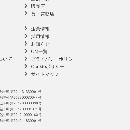
販売店
質・買取店
企業情報
採用情報
お知らせ
CM一覧
ついて
プライバシーポリシー
Cookieポリシー
サイトマップ
可 第901131330001号
可 第909990030044号
可 第931280000039号
可 第931280001871号
可 第931010000163号
可 第904011830001号