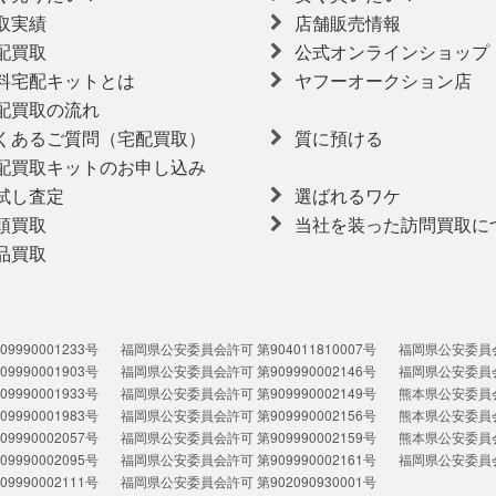
取実績
店舗販売情報
配買取
公式オンラインショップ
料宅配キットとは
ヤフーオークション店
配買取の流れ
くあるご質問（宅配買取）
質に預ける
配買取キットのお申し込み
試し査定
選ばれるワケ
頭買取
当社を装った訪問買取に
品買取
990001233号
福岡県公安委員会許可 第904011810007号
福岡県公安委員会許
990001903号
福岡県公安委員会許可 第909990002146号
福岡県公安委員会許
990001933号
福岡県公安委員会許可 第909990002149号
熊本県公安委員会許
990001983号
福岡県公安委員会許可 第909990002156号
熊本県公安委員会許
990002057号
福岡県公安委員会許可 第909990002159号
熊本県公安委員会許
990002095号
福岡県公安委員会許可 第909990002161号
福岡県公安委員会許
990002111号
福岡県公安委員会許可 第902090930001号