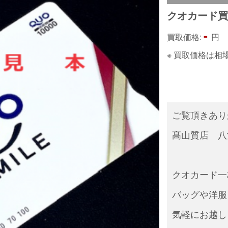
クオカード
-
買取価格:
円
※ 買取価格は
ご覧頂きあり
髙山質店 八
クオカード一
バッグや洋服
気軽にお越し