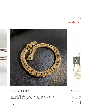
一覧
2026.08.07
2026.08.07
！
金製品売ってください！！
トッズ『バッグ』買
た！！