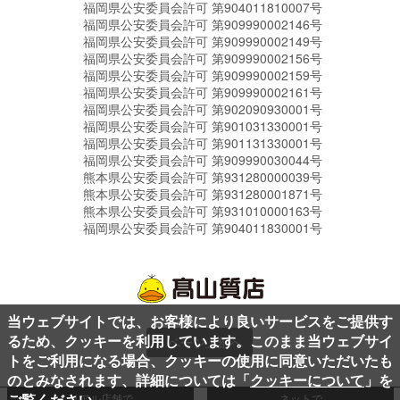
福岡県公安委員会許可 第904011810007号
福岡県公安委員会許可 第909990002146号
福岡県公安委員会許可 第909990002149号
福岡県公安委員会許可 第909990002156号
福岡県公安委員会許可 第909990002159号
福岡県公安委員会許可 第909990002161号
福岡県公安委員会許可 第902090930001号
福岡県公安委員会許可 第901031330001号
福岡県公安委員会許可 第901131330001号
福岡県公安委員会許可 第909990030044号
熊本県公安委員会許可 第931280000039号
熊本県公安委員会許可 第931280001871号
熊本県公安委員会許可 第931010000163号
福岡県公安委員会許可 第904011830001号
当ウェブサイトでは、お客様により良いサービスをご提供す
るため、クッキーを利用しています。このまま当ウェブサイ
ページ上部へ
トをご利用になる場合、クッキーの使用に同意いただいたも
のとみなされます、詳細については「
クッキーについて
」を
ご覧ください。
リアル店舗で
ネットで