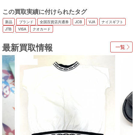
この買取実績に付けられたタグ
新品
ブランド
全国百貨店共通券
JCB
VJA
ナイスギフト
JTB
VISA
クオカード
最新買取情報
一覧