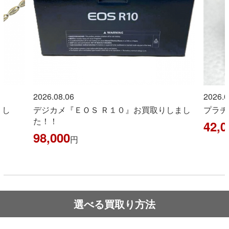
2026.08.06
2026.0
まし
デジカメ『ＥＯＳ Ｒ１０』お買取りしまし
プラチ
た！！
42,0
98,000
円
選べる買取り方法