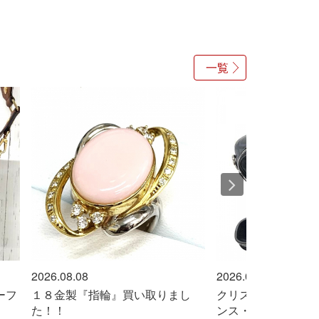
一覧
2026.08.08
2026.08.08
まし
クリスチャン・ディオールはフラ
シャネル『A92
ンス・ノルマンディー州グランヴ
ル キャビアス