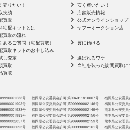
く売りたい！
安く買いたい！
取実績
店舗販売情報
配買取
公式オンラインショップ
料宅配キットとは
ヤフーオークション店
配買取の流れ
くあるご質問（宅配買取）
質に預ける
配買取キットのお申し込み
試し査定
選ばれるワケ
頭買取
当社を装った訪問買取に
品買取
990001233号
福岡県公安委員会許可 第904011810007号
福岡県公安委員会許
990001903号
福岡県公安委員会許可 第909990002146号
福岡県公安委員会許
990001933号
福岡県公安委員会許可 第909990002149号
熊本県公安委員会許
990001983号
福岡県公安委員会許可 第909990002156号
熊本県公安委員会許
990002057号
福岡県公安委員会許可 第909990002159号
熊本県公安委員会許
990002095号
福岡県公安委員会許可 第909990002161号
福岡県公安委員会許