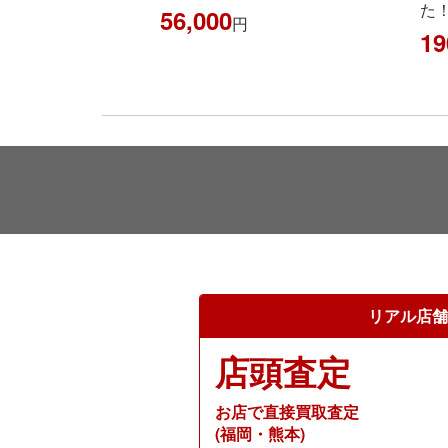
た！！
円
190,000
円
リアル店舗
店頭査定
お店で直接買取査定
(福岡・熊本)