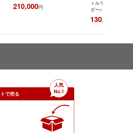
ィルで生まれ『ディオールショル
した！！
ダーバッグ』買い取りました！！
670,000
円
130,000
円
人気
No.1
ットで売る