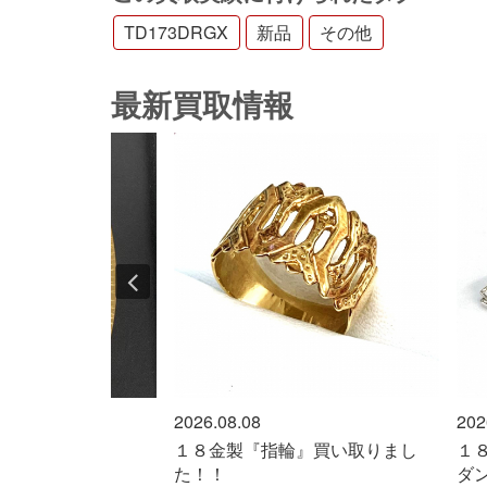
TD173DRGX
新品
その他
最新買取情報
8
2026.08.08
『指輪』買い取りまし
１８金ホワイトゴールド製『ペン
ダントネックレス』買い取りまし