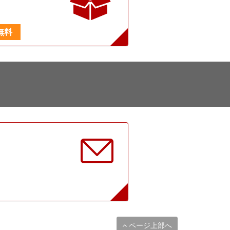
無料
に
ページ上部へ