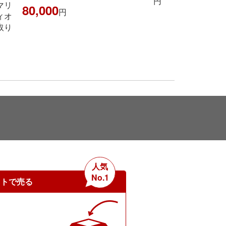
円
42
人気
No.1
ットで売る