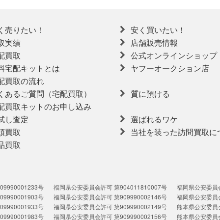
く売りたい！
安く買いたい！
取実績
店舗販売情報
配買取
公式オンラインショップ
料宅配キットとは
ヤフーオークション店
配買取の流れ
くあるご質問（宅配買取）
質に預ける
配買取キットのお申し込み
試し査定
選ばれるワケ
頭買取
当社を装った訪問買取に
品買取
990001233号
福岡県公安委員会許可 第904011810007号
福岡県公安委員会許
990001903号
福岡県公安委員会許可 第909990002146号
福岡県公安委員会許
990001933号
福岡県公安委員会許可 第909990002149号
熊本県公安委員会許
990001983号
福岡県公安委員会許可 第909990002156号
熊本県公安委員会許