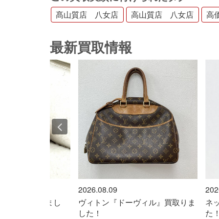
髙山質店 八女店
高山質店 八女店
高
最新買取情報
2026.08.09
2026.08.09
ヴィトン『ドーヴィル』買取りま
ネックレス『K18』 買
した！
た！！