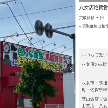
八女店絶賛
-
買取価格:
円
※ 買取価格は
いつもご覧い
八女店の吉開
八女市・筑後
町・佐賀県民
髙山質店で質
山質店 八女