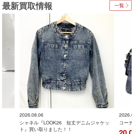
最新買取情報
一覧
2026.08.06
2026.0
シャネル『LOOK26 短丈デニムジャケッ
コーチ
ト』買い取りました！！
20,0