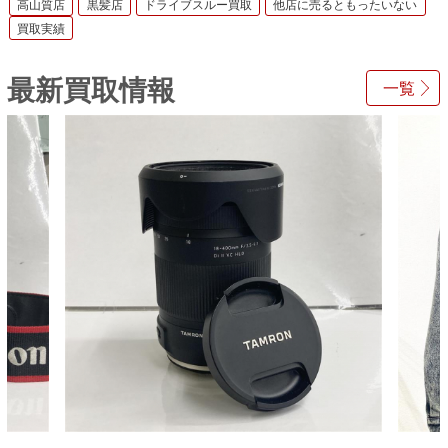
高山質店
黒髪店
ドライブスルー買取
他店に売るともったいない
買取実績
最新買取情報
一覧