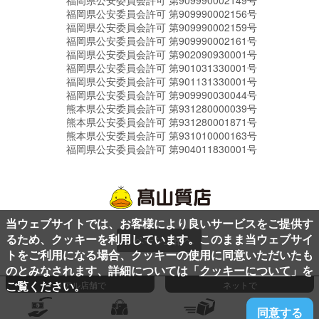
福岡県公安委員会許可 第909990002149号
福岡県公安委員会許可 第909990002156号
福岡県公安委員会許可 第909990002159号
福岡県公安委員会許可 第909990002161号
福岡県公安委員会許可 第902090930001号
福岡県公安委員会許可 第901031330001号
福岡県公安委員会許可 第901131330001号
福岡県公安委員会許可 第909990030044号
熊本県公安委員会許可 第931280000039号
熊本県公安委員会許可 第931280001871号
熊本県公安委員会許可 第931010000163号
福岡県公安委員会許可 第904011830001号
当ウェブサイトでは、お客様により良いサービスをご提供す
るため、クッキーを利用しています。このまま当ウェブサイ
ページ上部へ
トをご利用になる場合、クッキーの使用に同意いただいたも
のとみなされます、詳細については「
クッキーについて
」を
ご覧ください。
リアル店舗で
ネットで
同意する