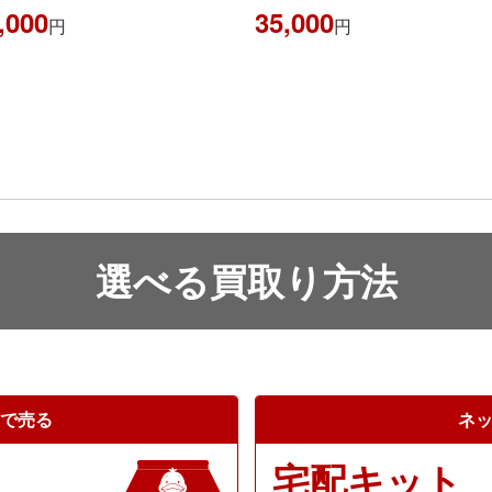
,000
400,000
円
円
選べる買取り方法
で売る
ネ
宅配キット