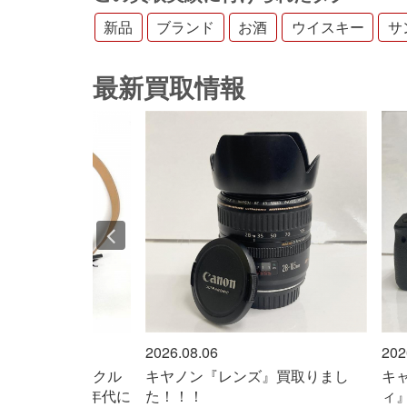
新品
ブランド
お酒
ウイスキー
サ
最新買取情報
2026.08.06
202
ンズ』買取りまし
キャノン『ＥＯＳ ８０Ｄ ボデ
タ
ィ』買取りました！！！
し