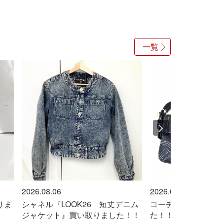
一覧
2026.08.06
2026.08.06
ニム
コーチ『バッグ』買い取りまし
カルティエ『タンク
！！
た！！
Ref.W5200024