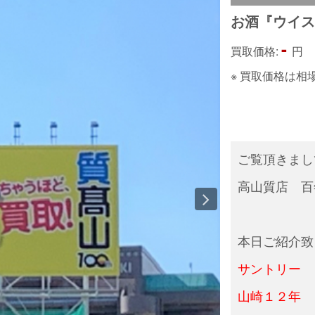
お酒『ウイ
-
買取価格:
円
※ 買取価格は
ご覧頂きま
高山質店 百
本日ご紹介致
サントリー
山崎１２年