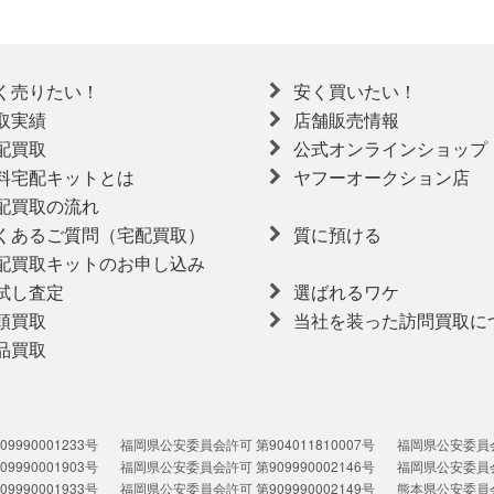
く売りたい！
安く買いたい！
取実績
店舗販売情報
配買取
公式オンラインショップ
料宅配キットとは
ヤフーオークション店
配買取の流れ
くあるご質問（宅配買取）
質に預ける
配買取キットのお申し込み
試し査定
選ばれるワケ
頭買取
当社を装った訪問買取に
品買取
990001233号
福岡県公安委員会許可 第904011810007号
福岡県公安委員会許
990001903号
福岡県公安委員会許可 第909990002146号
福岡県公安委員会許
990001933号
福岡県公安委員会許可 第909990002149号
熊本県公安委員会許