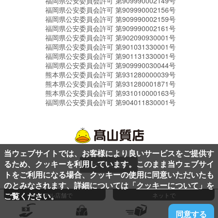
福岡県公安委員会許可 第909990002149号
福岡県公安委員会許可 第909990002156号
福岡県公安委員会許可 第909990002159号
福岡県公安委員会許可 第909990002161号
福岡県公安委員会許可 第902090930001号
福岡県公安委員会許可 第901031330001号
福岡県公安委員会許可 第901131330001号
福岡県公安委員会許可 第909990030044号
熊本県公安委員会許可 第931280000039号
熊本県公安委員会許可 第931280001871号
熊本県公安委員会許可 第931010000163号
福岡県公安委員会許可 第904011830001号
当ウェブサイトでは、お客様により良いサービスをご提供す
るため、クッキーを利用しています。このまま当ウェブサイ
ページ上部へ
トをご利用になる場合、クッキーの使用に同意いただいたも
のとみなされます、詳細については「
クッキーについて
」を
ご覧ください。
リアル店舗で
ネットで
同意する