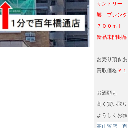
サントリー
響 ブレンダ
７００ｍｌ 
新品未開封
お売り頂きあ
買取価格
￥１
お酒類も
高く買い取り
よろしくお願
高山質店 百