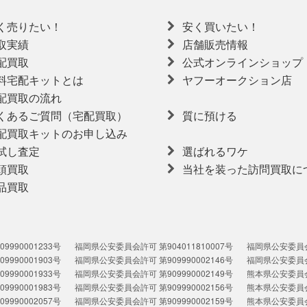
く売りたい！
安く買いたい！
取実績
店舗販売情報
配買取
公式オンラインショップ
料宅配キットとは
ヤフーオークション店
配買取の流れ
くあるご質問（宅配買取）
質に預ける
配買取キットのお申し込み
試し査定
選ばれるワケ
頭買取
当社を装った訪問買取に
品買取
990001233号
福岡県公安委員会許可 第904011810007号
福岡県公安委員会許
990001903号
福岡県公安委員会許可 第909990002146号
福岡県公安委員会許
990001933号
福岡県公安委員会許可 第909990002149号
熊本県公安委員会許
990001983号
福岡県公安委員会許可 第909990002156号
熊本県公安委員会許
990002057号
福岡県公安委員会許可 第909990002159号
熊本県公安委員会許