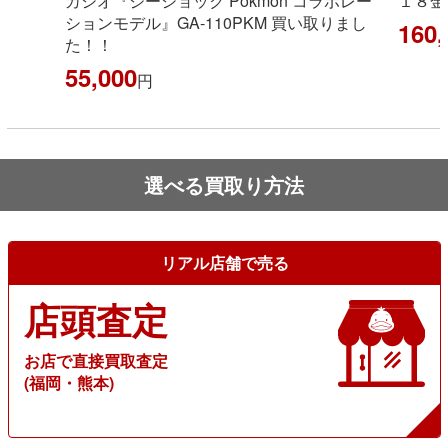
し
カシオ『ジーショック Pokmon コラボレー
１８金
ションモデル』GA-110PKM 買い取りまし
160,
た！！
55,000
円
選べる買取り方法
リアル店舗で売る
店頭査定
お店で直接買取査定
(福岡・熊本)