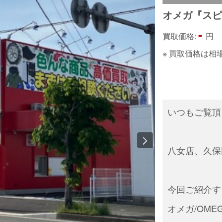
オメガ『ス
-
買取価格:
円
※ 買取価格は
いつもご覧頂
八女店、久保
今回ご紹介す
オメガ/OME