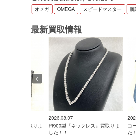
オメガ
OMEGA
スピードマスター
腕
最新買取情報
2026.08.07
202
トバッグ』買取りま
Pt900製『ネックレス』買取りま
コ
！
した！！
た