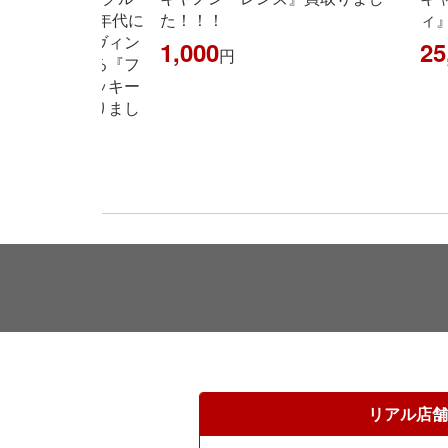
年代後半〜00年代に
た！！！
ィ』
集め、現在はヴィン
1,000
25
円
再注目されてる『フ
マバケットズッキー
ダー』買い取りまし
リアル店舗