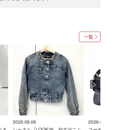
一覧
2026.08.06
2026.08.06
りま
シャネル『LOOK26 短丈デニム
コーチ『バッグ』買