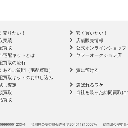
く売りたい！
安く買いたい！
取実績
店舗販売情報
配買取
公式オンラインショップ
料宅配キットとは
ヤフーオークション店
配買取の流れ
くあるご質問（宅配買取）
質に預ける
配買取キットのお申し込み
試し査定
選ばれるワケ
頭買取
当社を装った訪問買取に
品買取
990001233号
福岡県公安委員会許可 第904011810007号
福岡県公安委員会許