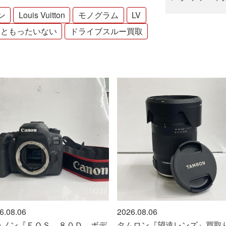
ン
Louis Vuitton
モノグラム
LV
るともったいない
ドライブスルー買取
.08.06
2026.08.06
ノン『ＥＯＳ ８０Ｄ ボデ
タムロン『望遠レンズ』買取