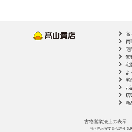
高
買
宅
無
宅
よ
宅
お
店
新
古物営業法上の表示
福岡県公安委員会許可 第909