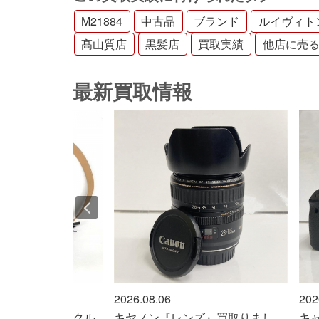
M21884
中古品
ブランド
ルイヴィト
髙山質店
黒髪店
買取実績
他店に売
最新買取情報
2026.08.06
2026
た「F」のバックル
キヤノン『レンズ』買取りまし
キャ