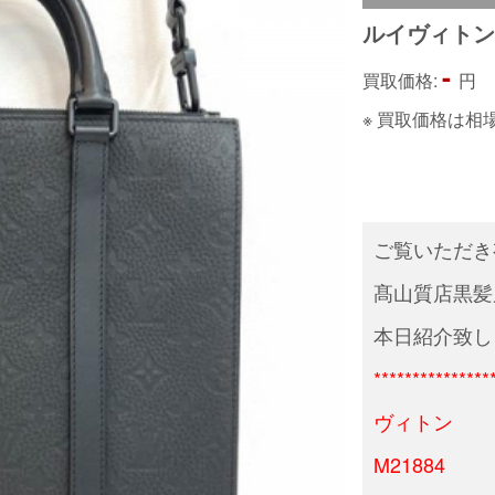
ルイヴィト
-
買取価格:
円
※ 買取価格は
ご覧いただき
髙山質店黒髪
本日紹介致し
***************
ヴィトン
M21884