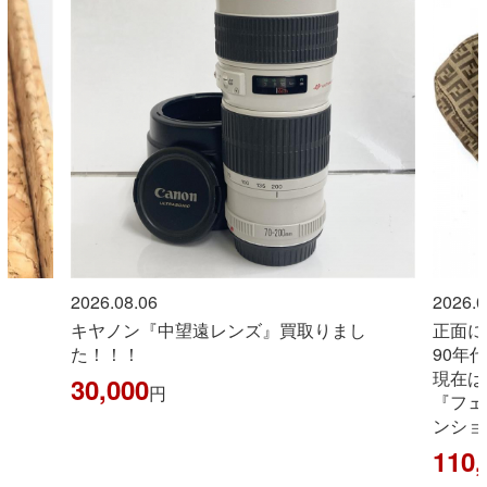
2026.08.06
2026.0
キヤノン『中望遠レンズ』買取りまし
正面に
た！！！
90年
現在は
30,000
円
『フェ
ンショ
110,