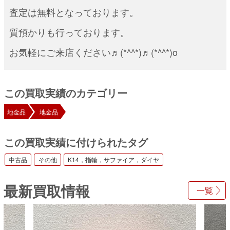
査定は無料となっております。
質預かりも行っております。
お気軽にご来店ください♬(*^^*)♬(*^^*)o
この買取実績のカテゴリー
地金品
地金品
この買取実績に付けられたタグ
中古品
その他
K14，指輪，サファイア，ダイヤ
最新買取情報
一覧