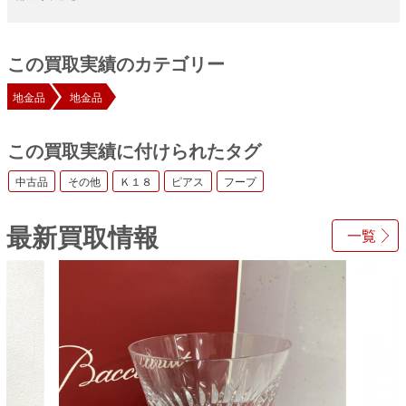
この買取実績のカテゴリー
地金品
地金品
この買取実績に付けられたタグ
中古品
その他
Ｋ１８
ピアス
フープ
最新買取情報
一覧