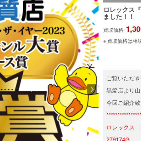
ロレックス『
ました！！
1,30
買取価格:
※ 買取価格は
ご覧いただき
黒髪店より山
今回ご紹介致
***************
ロレックス R
279174G