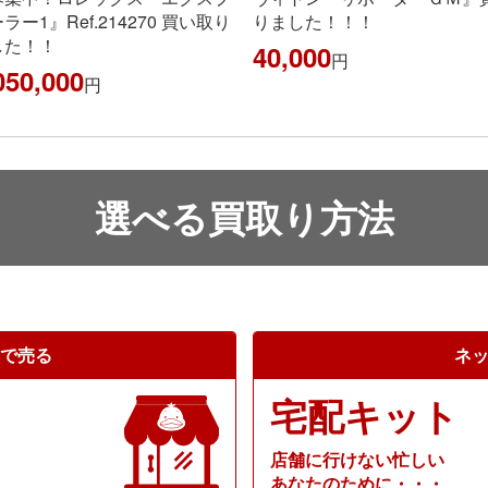
りました！！！
た!!
40,000
円
円
選べる買取り方法
で売る
ネ
宅配キット
店舗に行けない忙しい
あなたのために・・・