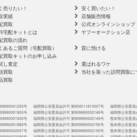
く売りたい！
安く買いたい！
取実績
店舗販売情報
配買取
公式オンラインショップ
料宅配キットとは
ヤフーオークション店
配買取の流れ
くあるご質問（宅配買取）
質に預ける
配買取キットのお申し込み
試し査定
選ばれるワケ
頭買取
当社を装った訪問買取に
品買取
990001233号
福岡県公安委員会許可 第904011810007号
福岡県公安委員会許
990001903号
福岡県公安委員会許可 第909990002146号
福岡県公安委員会許
990001933号
福岡県公安委員会許可 第909990002149号
熊本県公安委員会許
990001983号
福岡県公安委員会許可 第909990002156号
熊本県公安委員会許
990002057号
福岡県公安委員会許可 第909990002159号
熊本県公安委員会許
990002095号
福岡県公安委員会許可 第909990002161号
福岡県公安委員会許