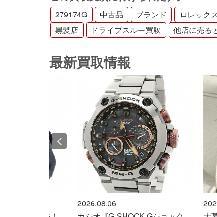
279174G
中古品
ブランド
ロレック
黒髪店
ドライブスルー買取
他店に売る
最新買取情報
06
2026.08.06
-SHOCK Gショック
大募集中！ロレックス『エクスプ