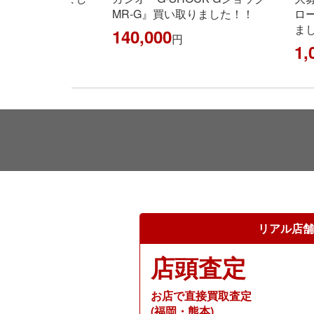
』買い取りました！！
ローラー1』Ref.214270 買い取り
ました！！
00
円
1,050,000
円
リアル店舗
店頭査定
お店で直接買取査定
(福岡・熊本)