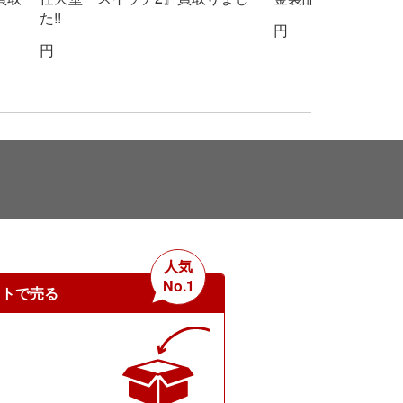
買い取りました
円
910,000
円
人気
No.1
ットで売る