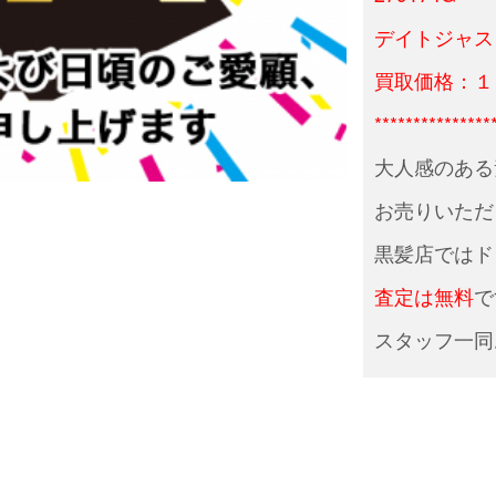
デイトジャスト
買取価格：１
***************
大人感のある
お売りいただ
黒髪店ではド
査定は無料
で
スタッフ一同