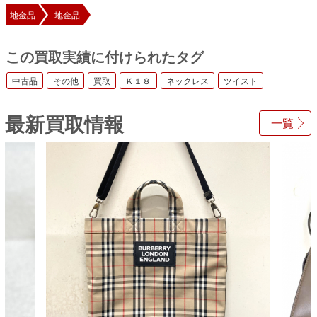
地金品
地金品
この買取実績に付けられたタグ
中古品
その他
買取
Ｋ１８
ネックレス
ツイスト
最新買取情報
一覧