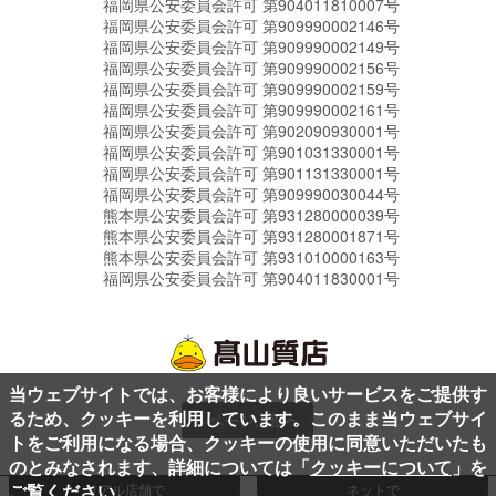
福岡県公安委員会許可 第904011810007号
福岡県公安委員会許可 第909990002146号
福岡県公安委員会許可 第909990002149号
福岡県公安委員会許可 第909990002156号
福岡県公安委員会許可 第909990002159号
福岡県公安委員会許可 第909990002161号
福岡県公安委員会許可 第902090930001号
福岡県公安委員会許可 第901031330001号
福岡県公安委員会許可 第901131330001号
福岡県公安委員会許可 第909990030044号
熊本県公安委員会許可 第931280000039号
熊本県公安委員会許可 第931280001871号
熊本県公安委員会許可 第931010000163号
福岡県公安委員会許可 第904011830001号
当ウェブサイトでは、お客様により良いサービスをご提供す
るため、クッキーを利用しています。このまま当ウェブサイ
ページ上部へ
トをご利用になる場合、クッキーの使用に同意いただいたも
のとみなされます、詳細については「
クッキーについて
」を
ご覧ください。
リアル店舗で
ネットで