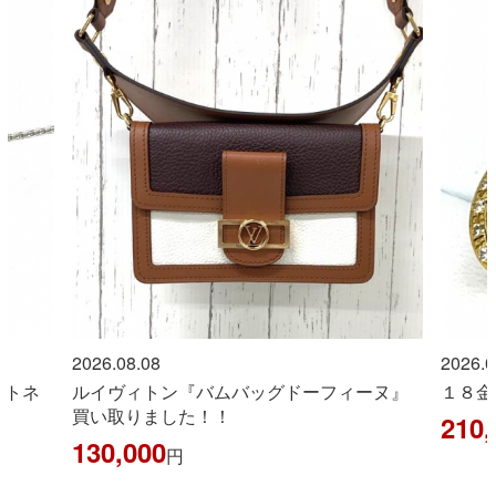
2026.08.08
2026.0
ントネ
ルイヴィトン『バムバッグドーフィーヌ』
１８金
買い取りました！！
210,
130,000
円