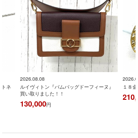
2026.08.08
2026.0
ントネ
ルイヴィトン『バムバッグドーフィーヌ』
１８金
買い取りました！！
210,
130,000
円