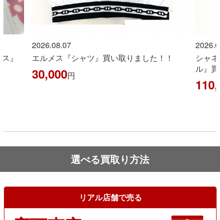
2026.08.07
2026.0
イス』
エルメス『シャツ』買い取りました！！
シャネ
ル』買
30,000
円
110,
選べる買取り方法
リアル店舗で売る