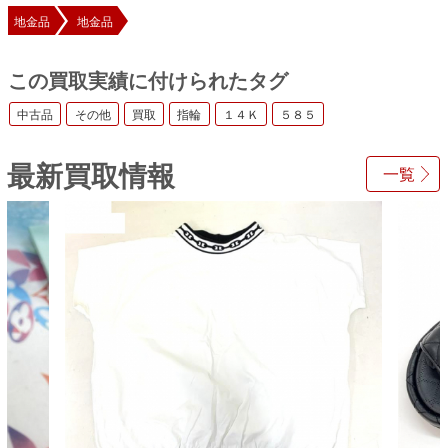
地金品
地金品
この買取実績に付けられたタグ
中古品
その他
買取
指輪
１４Ｋ
５８５
最新買取情報
一覧