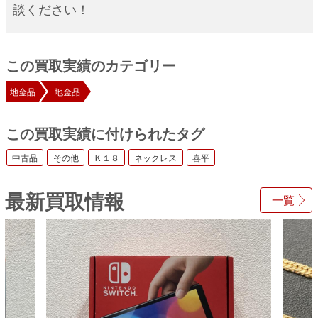
談ください！
この買取実績のカテゴリー
地金品
地金品
この買取実績に付けられたタグ
中古品
その他
Ｋ１８
ネックレス
喜平
最新買取情報
一覧