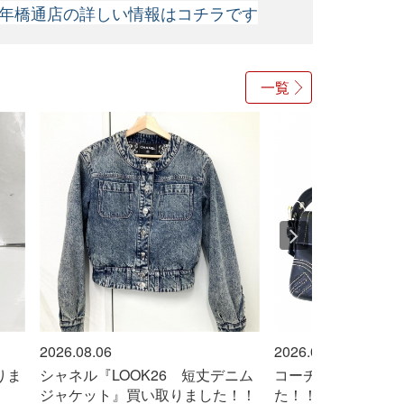
年橋通店の詳しい情報はコチラです
一覧
2026.08.06
2026.08.06
りま
シャネル『LOOK26 短丈デニム
コーチ『バッグ』買
ジャケット』買い取りました！！
た！！