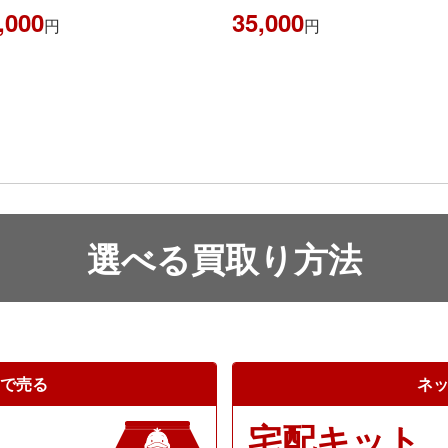
,000
35,000
円
円
選べる買取り方法
で売る
ネ
宅配キット