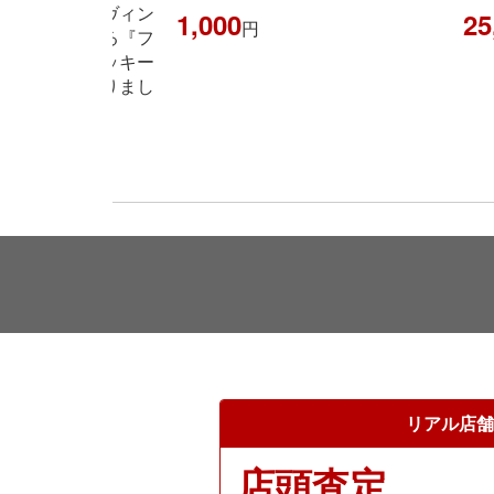
集め、現在はヴィン
1,000
25
円
再注目されてる『フ
マバケットズッキー
ダー』買い取りまし
円
リアル店舗
店頭査定