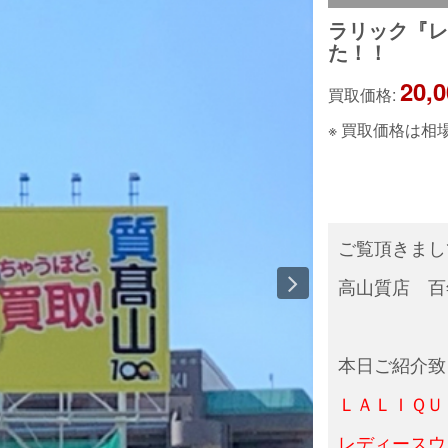
ラリック『
た！！
20,
買取価格:
※ 買取価格は
ご覧頂きま
高山質店 百
本日ご紹介致
ＬＡＬＩＱＵ
レディースウ