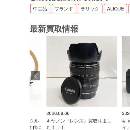
中古品
ブランド
ラリック
ALIQUE
最新買取情報
2026.08.06
202
た「F」のバックル
キヤノン『レンズ』買取りまし
キ
年代後半〜00年代に
た！！！
ィ