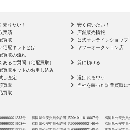
く売りたい！
安く買いたい！
取実績
店舗販売情報
配買取
公式オンラインショップ
料宅配キットとは
ヤフーオークション店
配買取の流れ
くあるご質問（宅配買取）
質に預ける
配買取キットのお申し込み
試し査定
選ばれるワケ
頭買取
当社を装った訪問買取に
品買取
990001233号
福岡県公安委員会許可 第904011810007号
福岡県公安委員会許
990001903号
福岡県公安委員会許可 第909990002146号
福岡県公安委員会許
990001933号
福岡県公安委員会許可 第909990002149号
熊本県公安委員会許