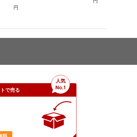
円
910,
人気
No.1
ットで売る
無料