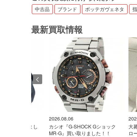
中古品
ブランド
ボッテガヴェネタ
最新買取情報
2026.08.06
2026.08.06
カシオ『G-SHOCK Gショック
大募集中！ロレックス『エ
MR-G』買い取りました！！
ローラー1』Ref.214270