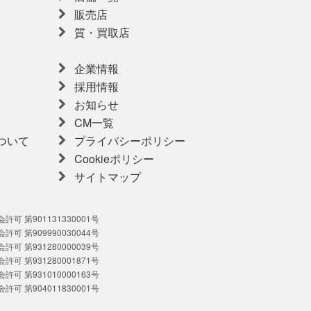
販売店
質・買取店
企業情報
採用情報
お知らせ
CM一覧
ついて
プライバシーポリシー
Cookieポリシー
サイトマップ
可 第901131330001号
可 第909990030044号
可 第931280000039号
可 第931280001871号
可 第931010000163号
可 第904011830001号