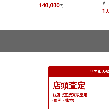
ました！！
140,000
円
1,050,000
円
リアル店舗
店頭査定
お店で直接買取査定
(福岡・熊本)