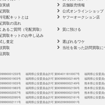
取実績
店舗販売情報
配買取
公式オンラインショップ
料宅配キットとは
ヤフーオークション店
配買取の流れ
くあるご質問（宅配買取）
質に預ける
配買取キットのお申し込み
試し査定
選ばれるワケ
頭買取
当社を装った訪問買取に
品買取
990001233号
福岡県公安委員会許可 第904011810007号
福岡県公安委員会許
990001903号
福岡県公安委員会許可 第909990002146号
福岡県公安委員会許
990001933号
福岡県公安委員会許可 第909990002149号
熊本県公安委員会許
990001983号
福岡県公安委員会許可 第909990002156号
熊本県公安委員会許
990002057号
福岡県公安委員会許可 第909990002159号
熊本県公安委員会許
990002095号
福岡県公安委員会許可 第909990002161号
福岡県公安委員会許
990002111号
福岡県公安委員会許可 第902090930001号