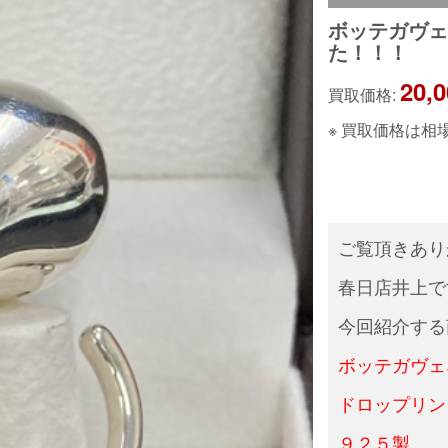
ボッテガヴ
た！！！
20,
買取価格:
※ 買取価格は
ご覧頂きあり
春日店井上で
今回紹介する
ボッテガヴェ
ドロップリン
９２５製