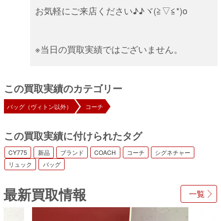
お気軽にご来店ください♪♪ヾ(≧▽≦*)o
※当日の買取実績ではございません。
この買取実績のカテゴリー
バッグ（ヴィトン以外）
コーチ
この買取実績に付けられたタグ
CY775
新品
ブランド
COACH
コーチ
シグネチャー
リュック
バッグ
最新買取情報
一覧