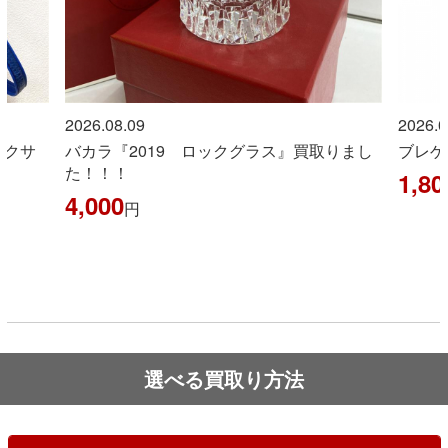
2026.08.09
2026.0
りまし
ブレゲ『タイプXXI』 買取りました！！
１８金
た！！
1,800,000
円
178,
選べる買取り方法