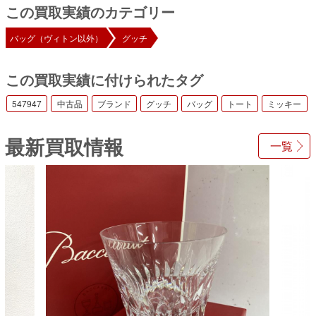
この買取実績のカテゴリー
バッグ（ヴィトン以外）
グッチ
この買取実績に付けられたタグ
547947
中古品
ブランド
グッチ
バッグ
トート
ミッキー
最新買取情報
一覧