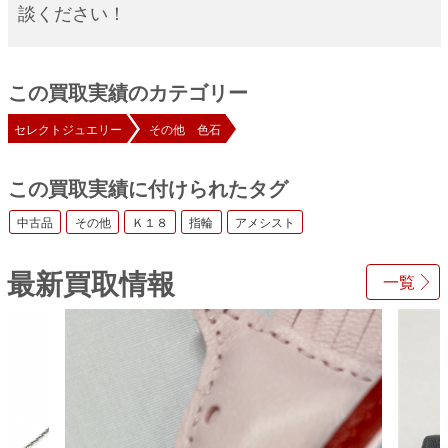
談ください！
この買取実績のカテゴリー
セレクトジュエリー
その他 色石
この買取実績に付けられたタグ
中古品
その他
Ｋ１８
指輪
アメシスト
最新買取情報
一覧