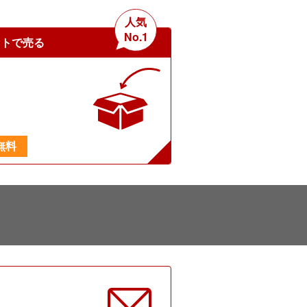
人気
No.1
ットで売る
無料
に