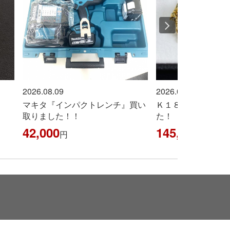
2026.08.09
2026.08.09
買い
Ｋ１８『ネックレス』買取りまし
指輪『K18金製』 
た！
た！！
145,006
51,090
円
円