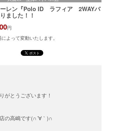
レン『Polo ID ラフィア 2WAYバ
取りました！！
000
円
相場によって変動いたします。
りがとうございます！
の高嶋です(∩´∀｀)∩