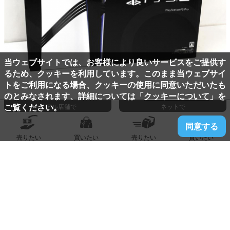
当ウェブサイトでは、お客様により良いサービスをご提供す
るため、クッキーを利用しています。このまま当ウェブサイ
トをご利用になる場合、クッキーの使用に同意いただいたも
のとみなされます、詳細については「
クッキーについて
」を
ご覧ください。
リアル店舗で
ネットで
2024.12.08
久留米 上津バイパス店
同意する
ソニー『プレイステーション5 Pro』買取りました!!
売りたい
買いたい
売りたい
買いたい
-
買取価格:
円
詳しく見る