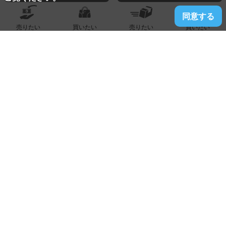
同意する
売りたい
買いたい
売りたい
買いたい
2026.07.06
福重店
ヴィトン『エピ アルマ』買い取りました！！