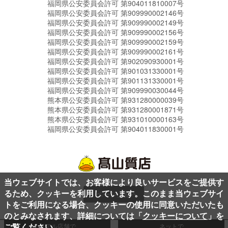
福岡県公安委員会許可 第904011810007号
福岡県公安委員会許可 第909990002146号
福岡県公安委員会許可 第909990002149号
福岡県公安委員会許可 第909990002156号
福岡県公安委員会許可 第909990002159号
福岡県公安委員会許可 第909990002161号
福岡県公安委員会許可 第902090930001号
福岡県公安委員会許可 第901031330001号
福岡県公安委員会許可 第901131330001号
福岡県公安委員会許可 第909990030044号
熊本県公安委員会許可 第931280000039号
熊本県公安委員会許可 第931280001871号
熊本県公安委員会許可 第931010000163号
福岡県公安委員会許可 第904011830001号
当ウェブサイトでは、お客様により良いサービスをご提供す
るため、クッキーを利用しています。このまま当ウェブサイ
ページ上部へ
トをご利用になる場合、クッキーの使用に同意いただいたも
のとみなされます、詳細については「
クッキーについて
」を
ご覧ください。
リアル店舗で
ネットで