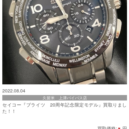
2022.08.04
久留米 上津バイパス店
セイコー『ブライツ 20周年記念限定モデル』買取りまし
た！！
-
買取価格:
円