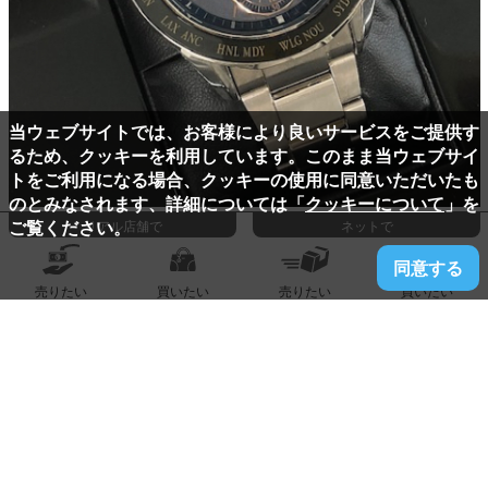
当ウェブサイトでは、お客様により良いサービスをご提供す
るため、クッキーを利用しています。このまま当ウェブサイ
トをご利用になる場合、クッキーの使用に同意いただいたも
のとみなされます、詳細については「
クッキーについて
」を
ご覧ください。
リアル店舗で
ネットで
2021.10.20
久留米 上津バイパス店
同意する
セイコー『ブライツ』買い取りました！！
売りたい
買いたい
売りたい
買いたい
-
買取価格:
円
詳しく見る