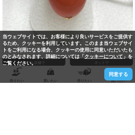
当ウェブサイトでは、お客様により良いサービスをご提供す
るため、クッキーを利用しています。このまま当ウェブサイ
トをご利用になる場合、クッキーの使用に同意いただいたも
のとみなされます、詳細については「
クッキーについて
」を
ご覧ください。
リアル店舗で
ネットで
2026.08.07
春日店
同意する
Ｋ１８『指輪』買取りました！
売りたい
買いたい
売りたい
買いたい
58,000
買取価格:
円
詳しく見る