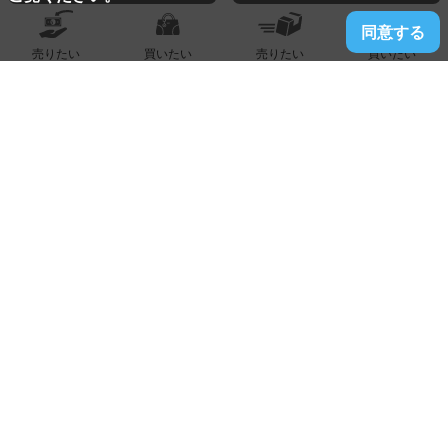
同意する
売りたい
買いたい
売りたい
買いたい
2026.06.09
久留米店
指輪『K18 ルビー ダイヤ 』買取りました！！