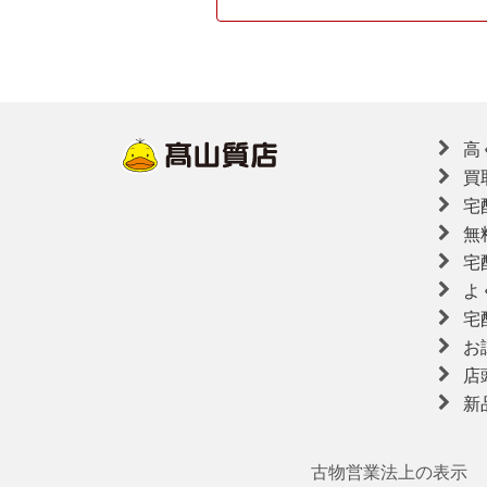
高
買
宅
無
宅
よ
宅
お
店
新
古物営業法上の表示