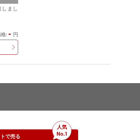
取しまし
-
格:
円
人気
No.1
ットで売る