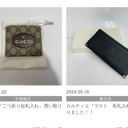
.22
2024.05.16
半道橋店
春日店
『二つ折り短札入れ』買い取り
カルティエ『マスト 長札入
りました！！