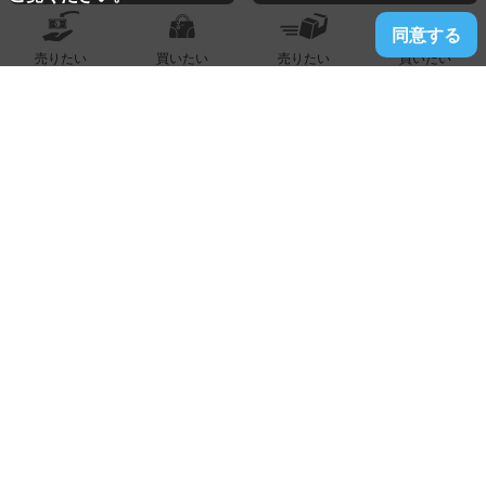
同意する
売りたい
買いたい
売りたい
買いたい
2025.03.30
八女店
ロレックス『デイトナ 116500LN』買取りました！！