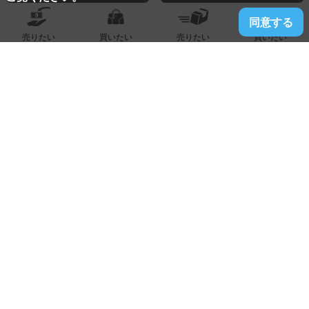
同意する
売りたい
買いたい
売りたい
買いたい
2025.05.26
八女店
ルイヴィトン『財布』買い取りました！！！