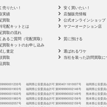
く売りたい！
安く買いたい！
取実績
店舗販売情報
配買取
公式オンラインショップ
料宅配キットとは
ヤフーオークション店
配買取の流れ
くあるご質問（宅配買取）
質に預ける
配買取キットのお申し込み
試し査定
選ばれるワケ
頭買取
当社を装った訪問買取に
品買取
990001233号
福岡県公安委員会許可 第904011810007号
福岡県公安委員会許
990001903号
福岡県公安委員会許可 第909990002146号
福岡県公安委員会許
990001933号
福岡県公安委員会許可 第909990002149号
熊本県公安委員会許
990001983号
福岡県公安委員会許可 第909990002156号
熊本県公安委員会許
990002057号
福岡県公安委員会許可 第909990002159号
熊本県公安委員会許