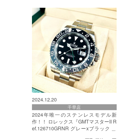
2024.12.20
千早店
2024年唯一のステンレスモデル新
作！！ ロレックス『GMTマスターII R
ef.126710GRNR グレーxブラック オ
イスターブレスレット』買い取りまし