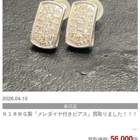
2026.04.10
春日店
Ｋ１８ＷＧ製『メレダイヤ付きピアス』買取りました！！！
56,000
買取価格:
円