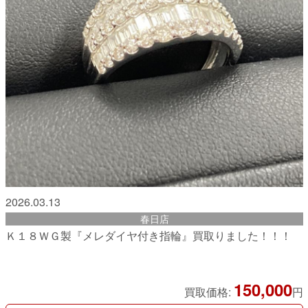
2026.03.13
春日店
Ｋ１８ＷＧ製『メレダイヤ付き指輪』買取りました！！！
150,000
買取価格:
円