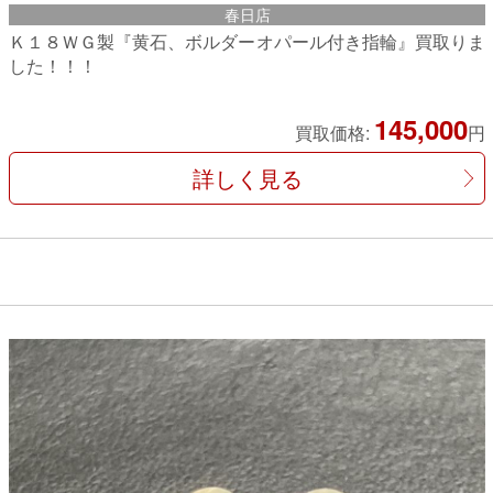
春日店
Ｋ１８ＷＧ製『黄石、ボルダーオパール付き指輪』買取りま
した！！！
145,000
買取価格:
円
詳しく見る