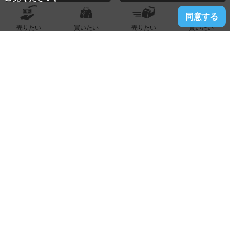
同意する
売りたい
買いたい
売りたい
買いたい
2026.07.02
春日店
Ｋ１８／ＷＧ製『メレダイヤ付きペンダント』買取りまし
た！！！