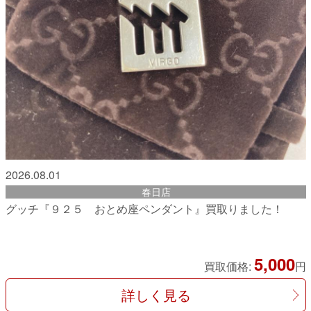
2026.08.01
春日店
グッチ『９２５ おとめ座ペンダント』買取りました！
5,000
買取価格:
円
詳しく見る