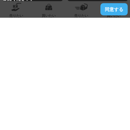
同意する
売りたい
買いたい
売りたい
買いたい
2026.06.20
姪浜駅店
指輪『プラチナ製』 買い取りました！！