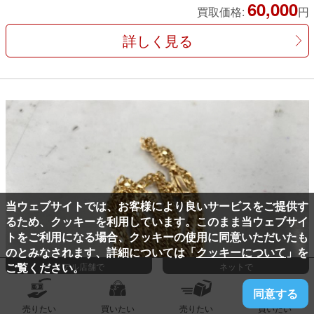
60,000
買取価格:
円
詳しく見る
当ウェブサイトでは、お客様により良いサービスをご提供す
るため、クッキーを利用しています。このまま当ウェブサイ
トをご利用になる場合、クッキーの使用に同意いただいたも
のとみなされます、詳細については「
クッキーについて
」を
ご覧ください。
リアル店舗で
ネットで
同意する
売りたい
買いたい
売りたい
買いたい