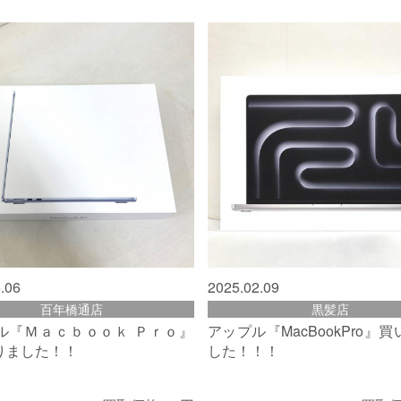
.06
2025.02.09
百年橋通店
黒髪店
ル『Ｍａｃｂｏｏｋ Ｐｒｏ』
アップル『MacBookPro』
りました！！
した！！！