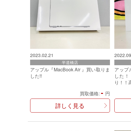
2023.02.21
2022.09
半道橋店
アップル『MacBook Air 』買い取りま
アップル
した!!
した！
り！！
-
買取価格:
円
詳しく見る