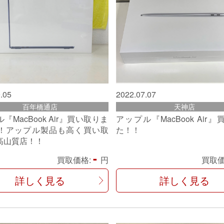
.05
2022.07.07
百年橋通店
天神店
『MacBook Air』買い取りま
アップル『MacBook Air
！アップル製品も高く買い取
た！！
高山質店！！
-
買取価格:
円
買取価
詳しく見る
詳しく見る