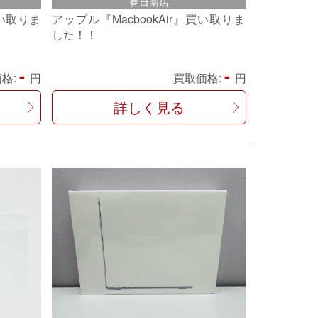
春日南店
買い取りま
アップル『MacbookAir』買い取りま
した！！
-
-
格:
円
買取価格:
円
詳しく見る