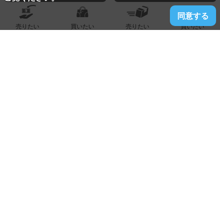
同意する
売りたい
買いたい
売りたい
買いたい
2024.08.05
春日南店
取外し可能なストラップで、クロスボディバッグとしてもお
使いいただけるチャーミングなアイテム『ヴィトンブランド